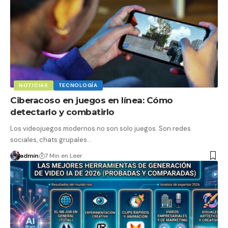
NOTICIAS
TECNOLOGÍA
Ciberacoso en juegos en línea: Cómo
detectarlo y combatirlo
Los videojuegos modernos no son solo juegos. Son redes
sociales, chats grupales…
admin
7 Min en Leer