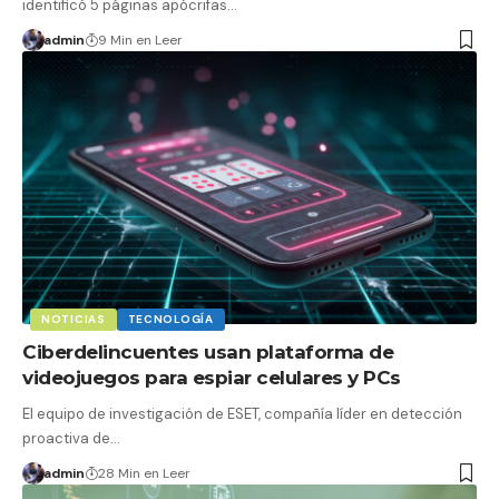
identificó 5 páginas apócrifas…
admin
9 Min en Leer
NOTICIAS
TECNOLOGÍA
Ciberdelincuentes usan plataforma de
videojuegos para espiar celulares y PCs
El equipo de investigación de ESET, compañía líder en detección
proactiva de…
admin
28 Min en Leer