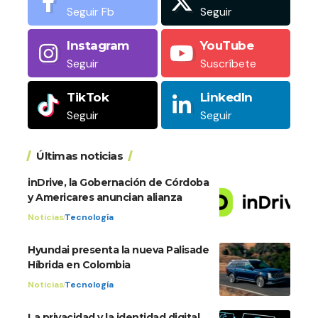
Seguir Fb
Seguir
Instagram
YouTube
Seguir
Suscríbete
TikTok
LinkedIn
Seguir
Seguir
Últimas noticias
inDrive, la Gobernación de Córdoba
y Americares anuncian alianza
Noticias
Tecnología
Hyundai presenta la nueva Palisade
Híbrida en Colombia
Noticias
Tecnología
La privacidad y la identidad digital