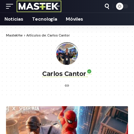
Noticias
Tecnología
Móviles
MastekHw
>
Artículos de: Carlos Cantor
Carlos Cantor