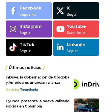
Facebook
X
Seguir Fb
Seguir
Instagram
YouTube
Seguir
Suscríbete
TikTok
LinkedIn
Seguir
Seguir
Últimas noticias
inDrive, la Gobernación de Córdoba
y Americares anuncian alianza
Noticias
Tecnología
Hyundai presenta la nueva Palisade
Híbrida en Colombia