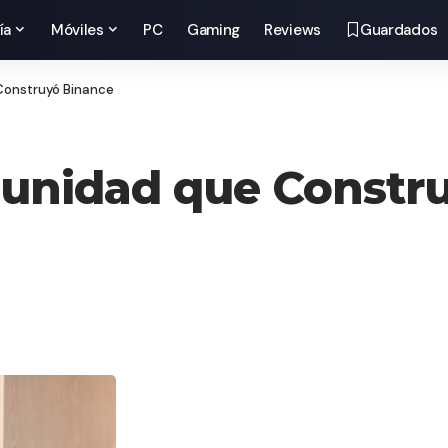
ía
Móviles
PC
Gaming
Reviews
Guardados
Construyó Binance
munidad que Constr