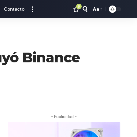
9
Aa
Contacto
Tamaño
Texto
uyó Binance
- Publicidad -