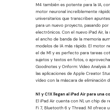
M4 también es potente para la IA, c
motor neuronal increíblemente rápido
universitarios que transcriben apunte
para un nuevo proyecto, pasando por 
electrónicos. Con el nuevo iPad Air, l
el ancho de banda de la memoria aume
modelos de IA más rápido. El motor n
el de M1 y es perfecto para tareas coti
sujetos y textos en fotos, o aprovech
Goodnotes y Onform: Video Analysis A
las aplicaciones de Apple Creator Stu
vídeo con la máscara de eliminación d
N1 y C1X llegan al iPad Air para una 
El iPad Air cuenta con N1, un chip de
Fi 7, Bluetooth 6 y Thread. N1 ofrece