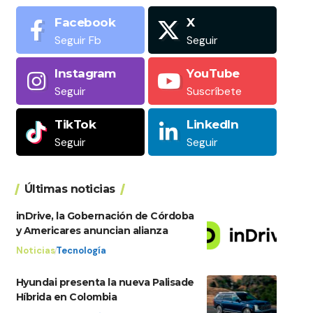
Facebook
X
Seguir Fb
Seguir
Instagram
YouTube
Seguir
Suscríbete
TikTok
LinkedIn
Seguir
Seguir
Últimas noticias
inDrive, la Gobernación de Córdoba
y Americares anuncian alianza
Noticias
Tecnología
Hyundai presenta la nueva Palisade
Híbrida en Colombia