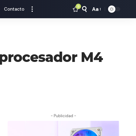
9
Aa
Contacto
Tamaño
Texto
n procesador M4
- Publicidad -