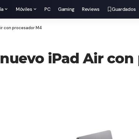
ía
Móviles
PC
Gaming
Reviews
Guardados
Air con procesador M4
 nuevo iPad Air co