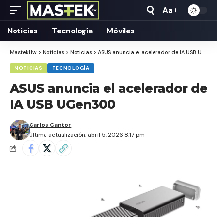
Aa
Tamaño
Texto
Noticias
Tecnología
Móviles
MastekHw
>
Noticias
>
Noticias
>
ASUS anuncia el acelerador de IA USB UGen300
NOTICIAS
TECNOLOGÍA
ASUS anuncia el acelerador de
IA USB UGen300
Carlos Cantor
Última actualización: abril 5, 2026 8:17 pm