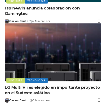
NOTICIAS
TECNOLOGÍA
1spin4win anuncia colaboración con
Gamingtec
Carlos Cantor
2 Min en Leer
NOTICIAS
TECNOLOGÍA
LG Multi V i es elegido en importante proyecto
en el Sudeste asiático
Carlos Cantor
5 Min en Leer