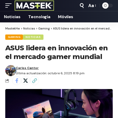
Aa
Tamaño
Texto
Noticias
Tecnología
Móviles
MastekHw
>
Noticias
>
Gaming
>
ASUS lidera en innovación en el mercado gamer mundial
GAMING
NOTICIAS
ASUS lidera en innovación en
el mercado gamer mundial
Carlos Cantor
Última actualización: octubre 6, 2025 8:19 pm