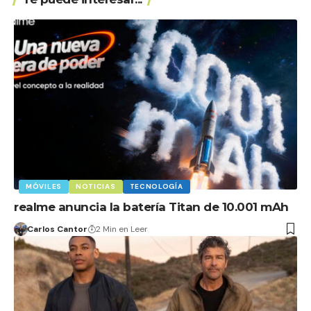
MÓVILES
NOTICIAS
TECNOLOGÍA
realme anuncia la batería Titan de 10.001 mAh
Carlos Cantor
2 Min en Leer