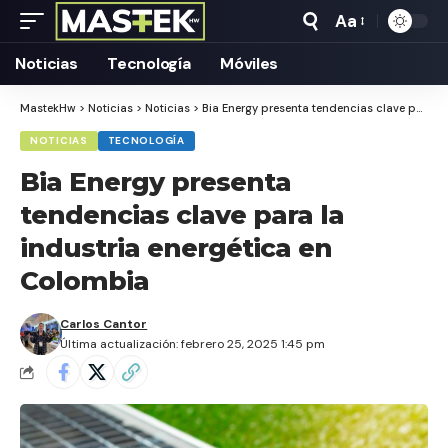
Aa
Tamaño
Texto
Noticias
Tecnología
Móviles
MastekHw
>
Noticias
>
Noticias
>
Bia Energy presenta tendencias clave para la industria energética en Colombia
NOTICIAS
TECNOLOGÍA
Bia Energy presenta
tendencias clave para la
industria energética en
Colombia
Carlos Cantor
Última actualización: febrero 25, 2025 1:45 pm