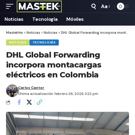
Aa
Tamaño
Texto
Noticias
Tecnología
Móviles
MastekHw
>
Noticias
>
Noticias
>
DHL Global Forwarding incorpora montacargas eléctricos en Colombia
NOTICIAS
TECNOLOGÍA
DHL Global Forwarding
incorpora montacargas
eléctricos en Colombia
Carlos Cantor
Última actualización: febrero 26, 2026 3:22 pm