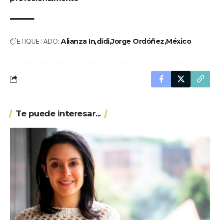
ETIQUETADO:
Alianza In
didi
Jorge Ordóñez
México
Te puede interesar...