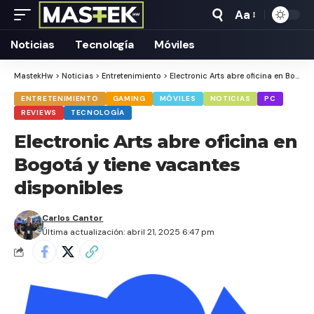
Aa
Tamaño
Texto
Noticias
Tecnología
Móviles
MastekHw
>
Noticias
>
Entretenimiento
>
Electronic Arts abre oficina en Bogotá y tiene vacantes disponibles
ENTRETENIMIENTO
GAMING
MÓVILES
NOTICIAS
PC
REVIEWS
TECNOLOGÍA
Electronic Arts abre oficina en
Bogotá y tiene vacantes
disponibles
Carlos Cantor
Última actualización: abril 21, 2025 6:47 pm