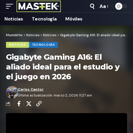
Aa
Tamaño
Texto
Noticias
Tecnología
Móviles
MastekHw
>
Noticias
>
Noticias
>
Gigabyte Gaming A16: El aliado ideal para el estudio y el juego en 2026
NOTICIAS
TECNOLOGÍA
Gigabyte Gaming A16: El
aliado ideal para el estudio y
el juego en 2026
Carlos Cantor
Última actualización: marzo 2, 2026 11:27 am