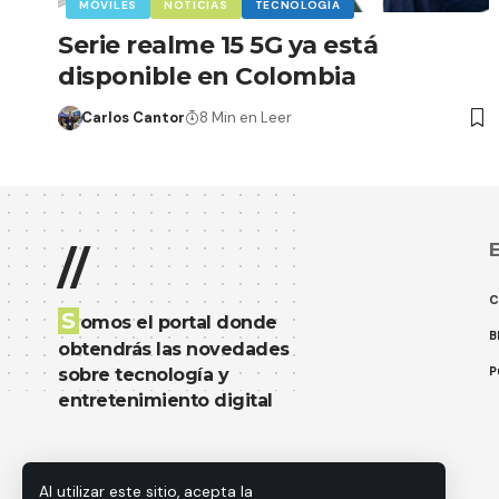
MÓVILES
NOTICIAS
TECNOLOGÍA
Serie realme 15 5G ya está
disponible en Colombia
Carlos Cantor
8 Min en Leer
E
//
C
S
omos el portal donde
B
obtendrás las novedades
P
sobre tecnología y
entretenimiento digital
Al utilizar este sitio, acepta la