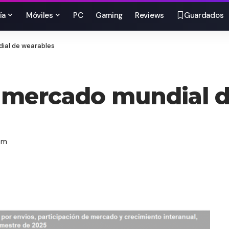
ía
Móviles
PC
Gaming
Reviews
Guardados
dial de wearables
l mercado mundial d
pm