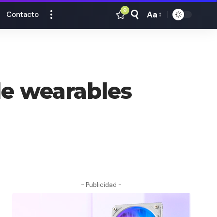
9
Aa
Contacto
Tamaño
Texto
e wearables
- Publicidad -