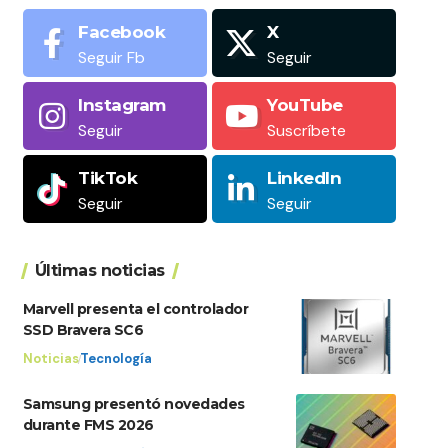
Facebook
X
Seguir Fb
Seguir
Instagram
YouTube
Seguir
Suscríbete
TikTok
LinkedIn
Seguir
Seguir
Últimas noticias
Marvell presenta el controlador
SSD Bravera SC6
Noticias
Tecnología
Samsung presentó novedades
durante FMS 2026