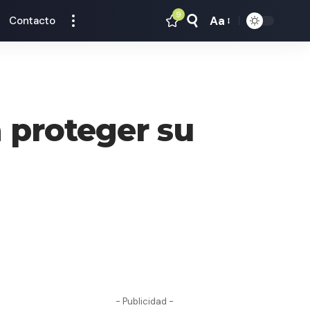
9
Aa
Contacto
Tamaño
Texto
ra proteger su
- Publicidad -