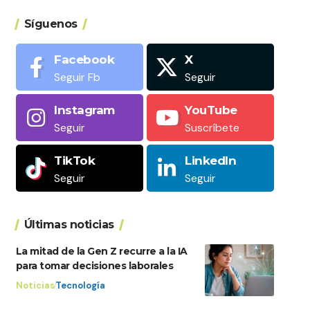
Síguenos
Facebook
X
Seguir Fb
Seguir
Instagram
YouTube
Seguir
Suscríbete
TikTok
LinkedIn
Seguir
Seguir
Últimas noticias
La mitad de la Gen Z recurre a la IA
para tomar decisiones laborales
Noticias
Tecnología