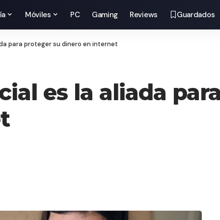
ía
Móviles
PC
Gaming
Reviews
Guardados
liada para proteger su dinero en internet
icial es la aliada pa
t