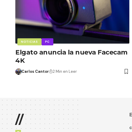
NOTICIAS
PC
Elgato anuncia la nueva Facecam
4K
Carlos Cantor
2 Min en Leer
E
//
C