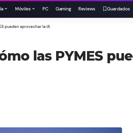
ía
Móviles
PC
Gaming
Reviews
Guardados
ES pueden aprovechar la IA
 cómo las PYMES pu