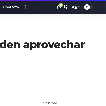
9
Aa
Contacto
Tamaño
Texto
eden aprovechar
- Publicidad -