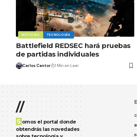
NOTICIAS
TECNOLOGÍA
Battlefield REDSEC hará pruebas
de partidas individuales
Carlos Cantor
1 Min en Leer
E
//
C
S
omos el portal donde
B
obtendrás las novedades
P
sobre tecnología y