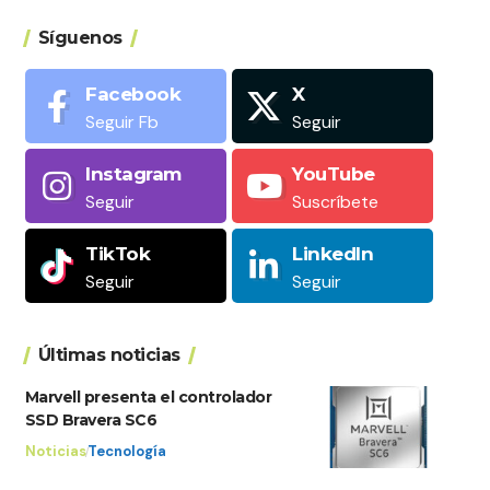
Síguenos
Facebook
X
Seguir Fb
Seguir
Instagram
YouTube
Seguir
Suscríbete
TikTok
LinkedIn
Seguir
Seguir
Últimas noticias
Marvell presenta el controlador
SSD Bravera SC6
Noticias
Tecnología