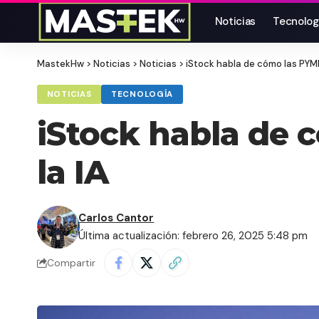
Noticias
Tecnolog
MastekHw
>
Noticias
>
Noticias
>
iStock habla de cómo las PYM
NOTICIAS
TECNOLOGÍA
iStock habla de
la IA
Carlos Cantor
Última actualización: febrero 26, 2025 5:48 pm
Compartir