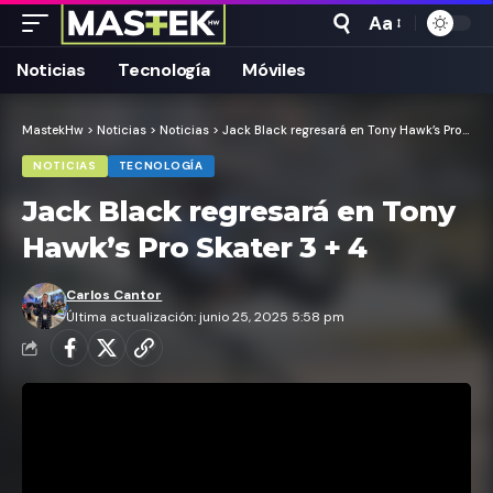
Aa
Tamaño
Texto
Noticias
Tecnología
Móviles
MastekHw
>
Noticias
>
Noticias
>
Jack Black regresará en Tony Hawk’s Pro Skater 3 + 4
NOTICIAS
TECNOLOGÍA
Jack Black regresará en Tony
Hawk’s Pro Skater 3 + 4
Carlos Cantor
Última actualización: junio 25, 2025 5:58 pm