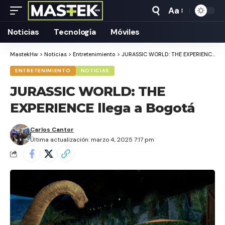
Aa
Tamaño
Texto
Noticias
Tecnología
Móviles
MastekHw
>
Noticias
>
Entretenimiento
>
JURASSIC WORLD: THE EXPERIENCE llega a Bogotá
ENTRETENIMIENTO
NOTICIAS
JURASSIC WORLD: THE
EXPERIENCE llega a Bogotá
Carlos Cantor
Última actualización: marzo 4, 2025 7:17 pm