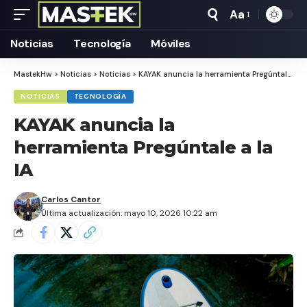
Aa
Tamaño
Texto
Noticias
Tecnología
Móviles
MastekHw
>
Noticias
>
Noticias
>
KAYAK anuncia la herramienta Pregúntale a la IA
NOTICIAS
TECNOLOGÍA
KAYAK anuncia la
herramienta Pregúntale a la
IA
Carlos Cantor
Última actualización: mayo 10, 2026 10:22 am