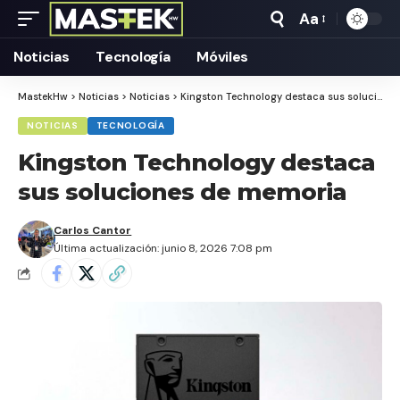
Aa
Tamaño
Texto
Noticias
Tecnología
Móviles
MastekHw
>
Noticias
>
Noticias
>
Kingston Technology destaca sus soluciones de memoria
NOTICIAS
TECNOLOGÍA
Kingston Technology destaca
sus soluciones de memoria
Carlos Cantor
Última actualización: junio 8, 2026 7:08 pm