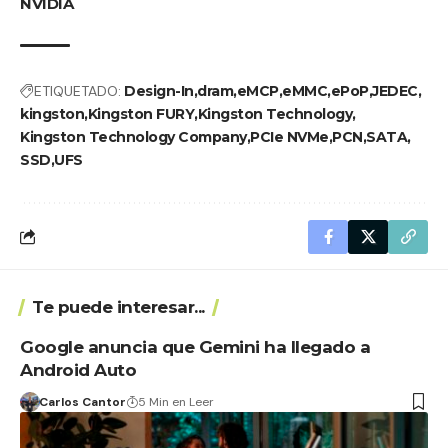
NVIDIA
ETIQUETADO:
Design-In
dram
eMCP
eMMC
ePoP
JEDEC
kingston
Kingston FURY
Kingston Technology
Kingston Technology Company
PCIe NVMe
PCN
SATA
SSD
UFS
Te puede interesar...
Google anuncia que Gemini ha llegado a
Android Auto
Carlos Cantor
5 Min en Leer