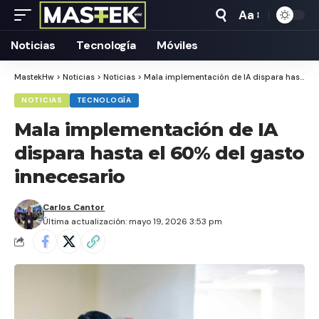
Aa
Tamaño
Texto
Noticias
Tecnología
Móviles
MastekHw
>
Noticias
>
Noticias
>
Mala implementación de IA dispara hasta el 60% del gasto innecesario
NOTICIAS
TECNOLOGÍA
Mala implementación de IA
dispara hasta el 60% del gasto
innecesario
Carlos Cantor
Última actualización: mayo 19, 2026 3:53 pm