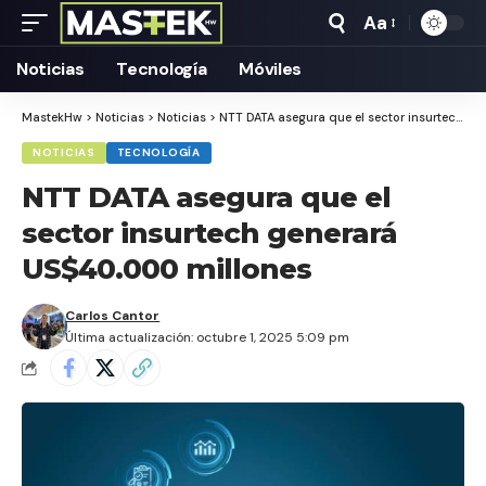
Aa
Tamaño
Texto
Noticias
Tecnología
Móviles
MastekHw
>
Noticias
>
Noticias
>
NTT DATA asegura que el sector insurtech generará US$40.000 millones
NOTICIAS
TECNOLOGÍA
NTT DATA asegura que el
sector insurtech generará
US$40.000 millones
Carlos Cantor
Última actualización: octubre 1, 2025 5:09 pm