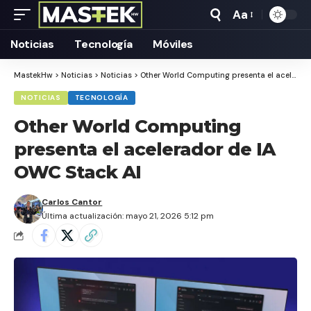
Aa
Tamaño
Texto
Noticias
Tecnología
Móviles
MastekHw
>
Noticias
>
Noticias
>
Other World Computing presenta el acelerador de IA OWC Stack AI
NOTICIAS
TECNOLOGÍA
Other World Computing
presenta el acelerador de IA
OWC Stack AI
Carlos Cantor
Última actualización: mayo 21, 2026 5:12 pm