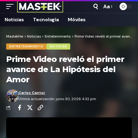
Aa
Tamaño
Texto
Noticias
Tecnología
Móviles
MastekHw
>
Noticias
>
Entretenimiento
>
Prime Video reveló el primer avance de La Hipótesis del Amor
ENTRETENIMIENTO
NOTICIAS
Prime Video reveló el primer
avance de La Hipótesis del
Amor
Carlos Cantor
Última actualización: junio 30, 2026 4:32 pm