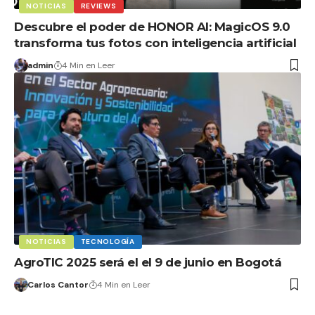
NOTICIAS
REVIEWS
Descubre el poder de HONOR AI: MagicOS 9.0
transforma tus fotos con inteligencia artificial
admin
4 Min en Leer
NOTICIAS
TECNOLOGÍA
AgroTIC 2025 será el el 9 de junio en Bogotá
Carlos Cantor
4 Min en Leer