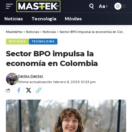
Aa
Tamaño
Texto
Noticias
Tecnología
Móviles
MastekHw
>
Noticias
>
Noticias
>
Sector BPO impulsa la economía en Colombia
NOTICIAS
TECNOLOGÍA
Sector BPO impulsa la
economía en Colombia
Carlos Cantor
Última actualización: febrero 6, 2025 10:23 pm