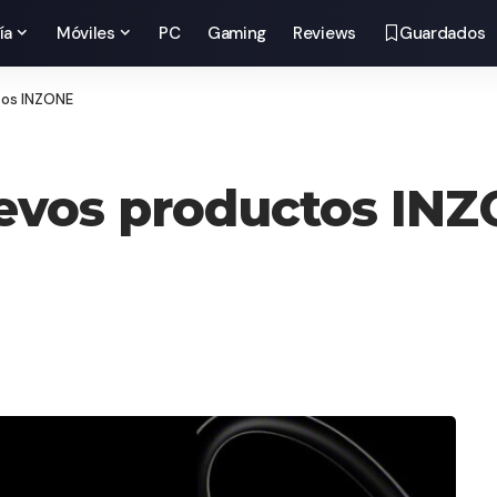
ía
Móviles
PC
Gaming
Reviews
Guardados
tos INZONE
evos productos IN