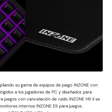
mpliando su gama de equipos de juego INZONE con
igidos a los jugadores de PC y diseñados para
ra juegos con cancelación de r
uido INZONE H9 II se
monitores internos INZONE E9 para juegos.