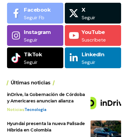
Facebook
X
Seguir Fb
Seguir
Instagram
YouTube
Seguir
Suscríbete
TikTok
LinkedIn
Seguir
Seguir
Últimas noticias
inDrive, la Gobernación de Córdoba
y Americares anuncian alianza
Noticias
Tecnología
Hyundai presenta la nueva Palisade
Híbrida en Colombia