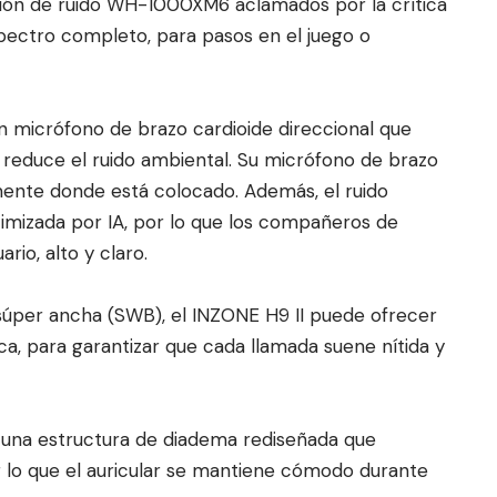
ción de ruido WH-1000XM6 aclamados por la crítica
spectro completo, para pasos en el juego o
n micrófono de brazo cardioide direccional que
 reduce el ruido ambiental. Su micrófono de brazo
mente donde está colocado. Además, el ruido
ptimizada por IA, por lo que los compañeros de
rio, alto y claro.
úper ancha (SWB), el INZONE H9 II puede ofrecer
ca, para garantizar que cada llamada suene nítida y
n una estructura de diadema rediseñada que
r lo que el auricular se mantiene cómodo durante