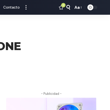
9
Aa
Contacto
Tamaño
Texto
ZONE
- Publicidad -