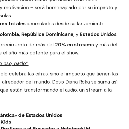
s y motivación – será homenajeado por su impacto y
solas:
ams totales
acumulados desde su lanzamiento.
olombia
,
República Dominicana
, y
Estados Unidos
.
n crecimiento de más del
20% en streams
y más del
te el año más potente para el show.
o eso, hazlo”
.
lo celebra las cifras, sino el impacto que tienen las
s alrededor del mundo.
Dosis Diaria Roka
se suma así
que están transformando el audio, un stream a la
uántica» de Estados Unidos
 Kids
Pro llega a el Buscador y NotebookLM