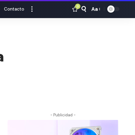
9
Aa
Contacto
Tamaño
Texto
a
- Publicidad -