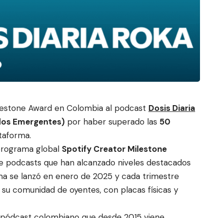
lestone Award en Colombia al podcast
Dosis Diaria
dos Emergentes)
por ha
ber superado las
50
ataforma.
programa global
Spotify Creator Milestone
 de podcasts que han alcanzado niveles destacados
a se lanzó en enero de 2025 y cada trimestre
 su comunidad de oyentes, con placas físicas y
 pódcast colombiano que desde 2015 viene