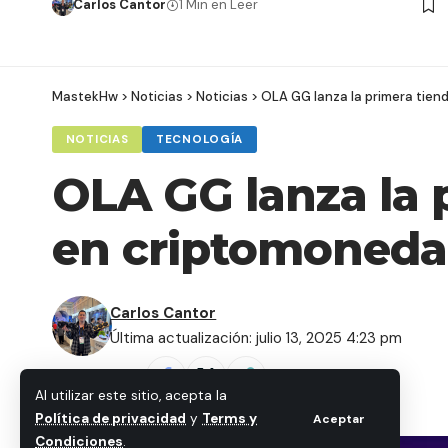
Carlos Cantor
1 Min en Leer
MastekHw
>
Noticias
>
Noticias
>
OLA GG lanza la primera tie
NOTICIAS
TECNOLOGÍA
OLA GG lanza la 
en criptomoneda
Carlos Cantor
Última actualización: julio 13, 2025 4:23 pm
Compartir
Al utilizar este sitio, acepta la
Política de privacidad
y
Terms y
Aceptar
Condiciones
.