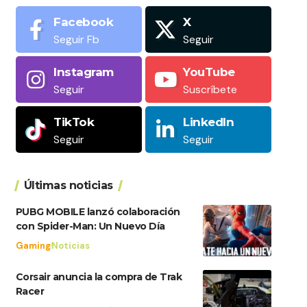
Facebook
X
Seguir Fb
Seguir
Instagram
YouTube
Seguir
Suscríbete
TikTok
LinkedIn
Seguir
Seguir
Últimas noticias
PUBG MOBILE lanzó colaboración
con Spider-Man: Un Nuevo Día
Gaming
Noticias
Corsair anuncia la compra de Trak
Racer