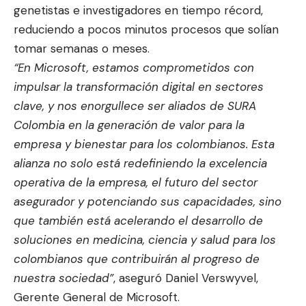
genetistas e investigadores en tiempo récord,
reduciendo a pocos minutos procesos que solían
tomar semanas o meses.
“En
Microsoft,
estamos
comprometidos
con
impulsar
la
transformación
digital
en
sectores
clave,
y
nos
enorgullece
ser
aliados
de
SURA
Colombia
en
la
generación
de
valor
para
la
empresa
y
bienestar
para
los
colombianos.
Esta
alianza
no
solo
está
redefiniendo
la
excelencia
operativa
de
la
empresa,
el
futuro
del
sector
asegurador
y
potenciando
sus
capacidades,
sino
que
también
está
acelerando
el
desarrollo
de
soluciones
en
medicina,
ciencia
y
salud
para
los
colombianos
que
contribuirán
al
progreso
de
nuestra
sociedad”
, aseguró Daniel Verswyvel,
Gerente General de Microsoft.