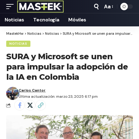
Aa
Tamaño
Texto
Noticias
Tecnología
Móviles
MastekHw
>
Noticias
>
Noticias
>
SURA y Microsoft se unen para impulsar la adopción de la IA en Colombia
NOTICIAS
SURA y Microsoft se unen
para impulsar la adopción de
la IA en Colombia
Carlos Cantor
Última actualización: marzo 23, 2025 6:17 pm