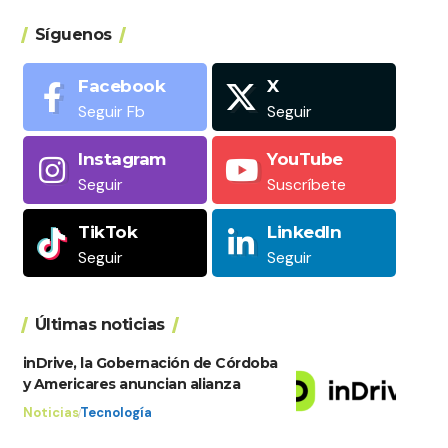
Síguenos
Facebook
X
Seguir Fb
Seguir
Instagram
YouTube
Seguir
Suscríbete
TikTok
LinkedIn
Seguir
Seguir
Últimas noticias
inDrive, la Gobernación de Córdoba
y Americares anuncian alianza
Noticias
Tecnología