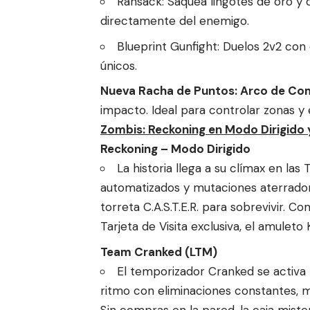
Ransack: Saquea lingotes de oro y 
directamente del enemigo.
Blueprint Gunfight: Duelos 2v2 co
únicos.
Nueva Racha de Puntos: Arco de C
impacto. Ideal para controlar zonas y 
Zombis: Reckoning en Modo Dirigido
Reckoning – Modo Dirigido
La historia llega a su clímax en las
automatizados y mutaciones aterradora
torreta C.A.S.T.E.R. para sobrevivir. C
Tarjeta de Visita exclusiva, el amuleto
Team Cranked (LTM)
El temporizador Cranked se activa 
ritmo con eliminaciones constantes, m
Sin compras en la pared, la caja mister