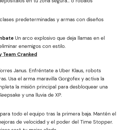
deposítalos en tu zona segura… o róbalos
n clases predeterminadas y armas con diseños
ombate
Un arco explosivo que deja llamas en el
eliminar enemigos con estilo.
 y Team Cranked
 Torres Janus. Enfréntate a Uber Klaus, robots
s. Usa el arma maravilla Gorgofex y activa la
ompleta la misión principal para desbloquear una
 Keepsake y una lluvia de XP.
para todo el equipo tras la primera baja. Mantén el
ejoras de velocidad y el poder del Time Stopper.
iosa será tu mejor aliada.