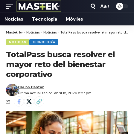
Aa
Tamaño
Texto
Noticias
Tecnología
Móviles
MastekHw
>
Noticias
>
Noticias
>
TotalPass busca resolver el mayor reto del bienestar corporativo
NOTICIAS
TECNOLOGÍA
TotalPass busca resolver el
mayor reto del bienestar
corporativo
Carlos Cantor
Última actualización: abril 15, 2026 5:27 pm