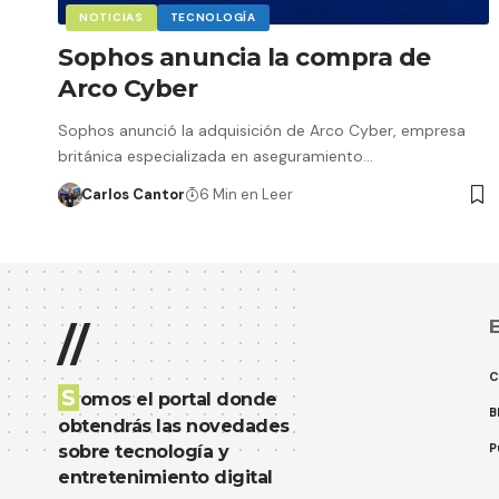
NOTICIAS
TECNOLOGÍA
Sophos anuncia la compra de
Arco Cyber
Sophos anunció la adquisición de Arco Cyber, empresa
británica especializada en aseguramiento…
Carlos Cantor
6 Min en Leer
E
//
C
S
omos el portal donde
B
obtendrás las novedades
P
sobre tecnología y
entretenimiento digital