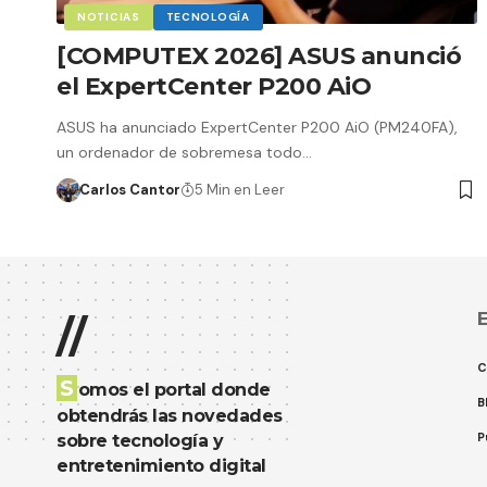
NOTICIAS
TECNOLOGÍA
[COMPUTEX 2026] ASUS anunció
el ExpertCenter P200 AiO
ASUS ha anunciado ExpertCenter P200 AiO (PM240FA),
un ordenador de sobremesa todo…
Carlos Cantor
5 Min en Leer
E
//
C
S
omos el portal donde
B
obtendrás las novedades
P
sobre tecnología y
entretenimiento digital