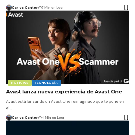
Carlos Cantor
7 Min en Leer
NOTICIAS
TECNOLOGÍA
Avast lanza nueva experiencia de Avast One
Avast está lanzando un Avast One reimaginado que te pone en
el…
Carlos Cantor
4 Min en Leer