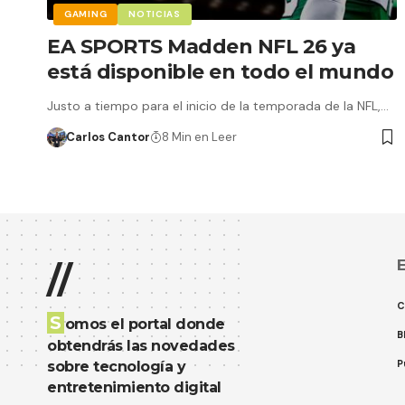
GAMING
NOTICIAS
EA SPORTS Madden NFL 26 ya
está disponible en todo el mundo
Justo a tiempo para el inicio de la temporada de la NFL,…
Carlos Cantor
8 Min en Leer
E
//
C
S
omos el portal donde
B
obtendrás las novedades
P
sobre tecnología y
entretenimiento digital