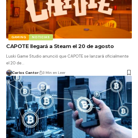
GAMING
NOTICIAS
CAPOTE llegará a Steam el 20 de agosto
Luski Game Studio anunció que CAPOTE se lanzará oficialmente
el 20 de…
Carlos Cantor
3 Min en Leer