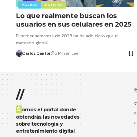
MÓVILES
NOTICIAS
Lo que realmente buscan los
usuarios en sus celulares en 2025
El primer semestre de 2025 ha dejado claro que el
mercado global…
Carlos Cantor
5 Min en Leer
E
//
C
S
omos el portal donde
B
obtendrás las novedades
P
sobre tecnología y
entretenimiento digital