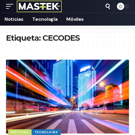
Noticias
Tecnología
Móviles
Etiqueta:
CECODES
NOTICIAS
TECNOLOGÍA