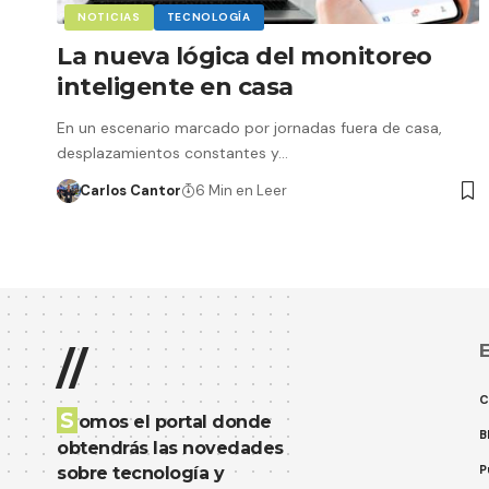
NOTICIAS
TECNOLOGÍA
La nueva lógica del monitoreo
inteligente en casa
En un escenario marcado por jornadas fuera de casa,
desplazamientos constantes y…
Carlos Cantor
6 Min en Leer
E
//
C
S
omos el portal donde
B
obtendrás las novedades
P
sobre tecnología y