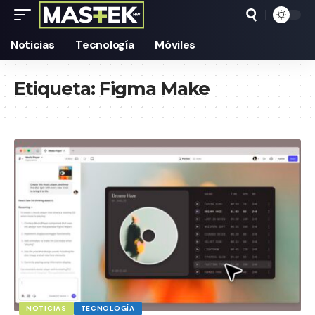
Noticias
Tecnología
Móviles
Etiqueta:
Figma Make
NOTICIAS
TECNOLOGÍA