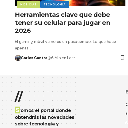
NOTICIAS
TECNOLOGÍA
Herramientas clave que debe
tener su celular para jugar en
2026
El gaming móvil ya no es un pasatiempo. Lo que hace
apenas…
Carlos Cantor
6 Min en Leer
E
//
C
S
omos el portal donde
B
obtendrás las novedades
P
sobre tecnología y