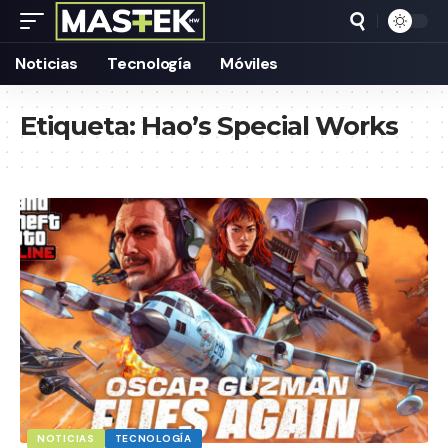
Noticias
Tecnología
Móviles
Etiqueta:
Hao’s Special Works
NOTICIAS
TECNOLOGÍA