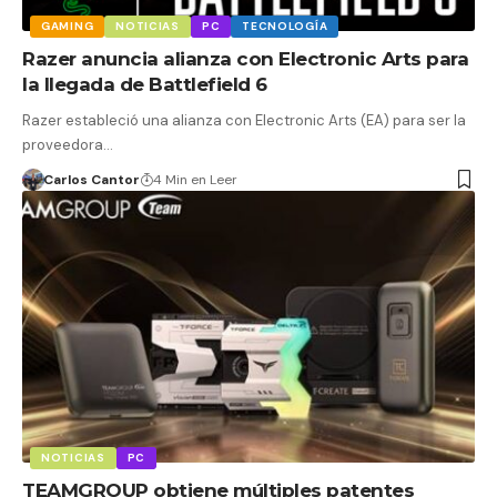
GAMING
NOTICIAS
PC
TECNOLOGÍA
Razer anuncia alianza con Electronic Arts para
la llegada de Battlefield 6
Razer estableció una alianza con Electronic Arts (EA) para ser la
proveedora…
Carlos Cantor
4 Min en Leer
NOTICIAS
PC
TEAMGROUP obtiene múltiples patentes