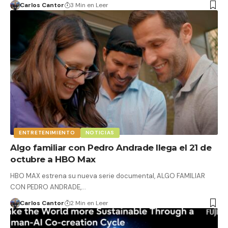
Carlos Cantor
3 Min en Leer
ENTRETENIMIENTO
NOTICIAS
Algo familiar con Pedro Andrade llega el 21 de
octubre a HBO Max
HBO MAX estrena su nueva serie documental, ALGO FAMILIAR
CON PEDRO ANDRADE,…
Carlos Cantor
2 Min en Leer