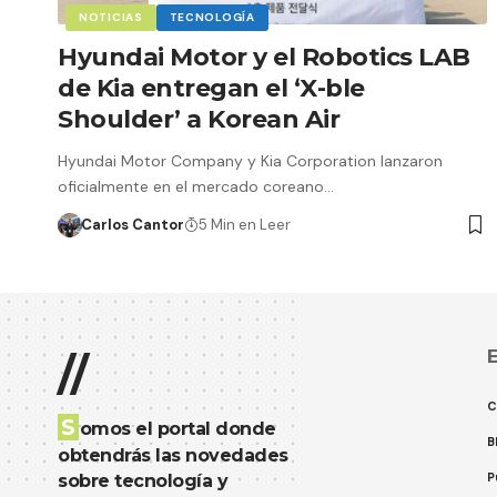
NOTICIAS
TECNOLOGÍA
Hyundai Motor y el Robotics LAB
de Kia entregan el ‘X-ble
Shoulder’ a Korean Air
Hyundai Motor Company y Kia Corporation lanzaron
oficialmente en el mercado coreano…
Carlos Cantor
5 Min en Leer
E
//
C
S
omos el portal donde
B
obtendrás las novedades
P
sobre tecnología y