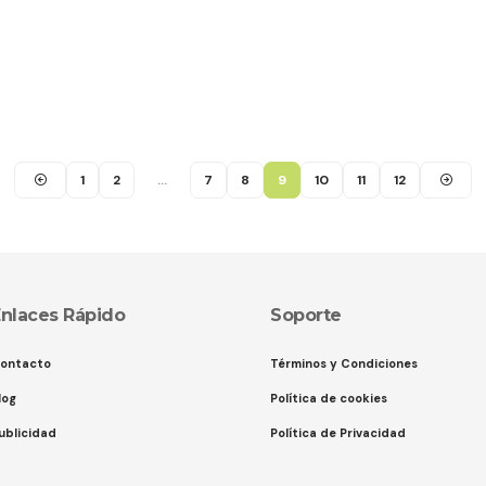
1
2
…
7
8
9
10
11
12
nlaces Rápido
Soporte
ontacto
Términos y Condiciones
log
Política de cookies
ublicidad
Política de Privacidad