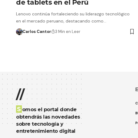
de tablets en el Perú
Lenovo continúa fortaleciendo su liderazgo tecnológico
en el mercado peruano, destacando como…
Carlos Cantor
3 Min en Leer
E
//
C
S
omos el portal donde
B
obtendrás las novedades
P
sobre tecnología y
entretenimiento digital