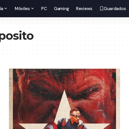
ía
Móviles
PC
Gaming
Reviews
Guardados
posito