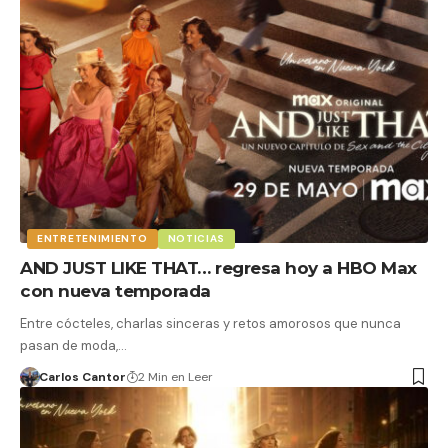
ENTRETENIMIENTO
NOTICIAS
AND JUST LIKE THAT… regresa hoy a HBO Max
con nueva temporada
Entre cócteles, charlas sinceras y retos amorosos que nunca
pasan de moda,…
Carlos Cantor
2 Min en Leer