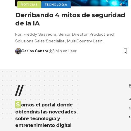
NOTICIAS
TECNOLOGÍA
Derribando 4 mitos de seguridad
de la IA
Por: Freddy Saavedra, Senior Director, Product and
Solutions Sales Specialist, MultiCountry Latin…
Carlos Cantor
8 Min en Leer
E
//
C
S
omos el portal donde
B
obtendrás las novedades
P
sobre tecnología y
entretenimiento digital