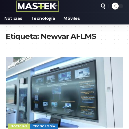
Noticias
Tecnología
Móviles
Etiqueta:
Newvar AI-LMS
NOTICIAS
TECNOLOGÍA