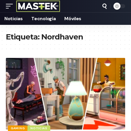
Noticias
Tecnología
Móviles
Etiqueta:
Nordhaven
GAMING
NOTICIAS