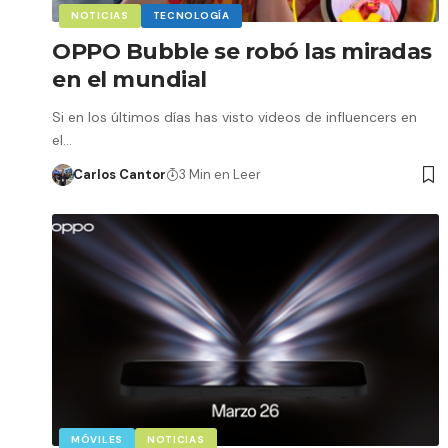
NOTICIAS
TECNOLOGÍA
OPPO Bubble se robó las miradas
en el mundial
Si en los últimos días has visto videos de influencers en
el…
Carlos Cantor
3 Min en Leer
MÓVILES
NOTICIAS