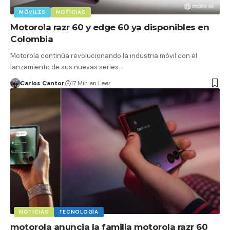
MÓVILES
NOTICIAS
Motorola razr 60 y edge 60 ya disponibles en
Colombia
Motorola continúa revolucionando la industria móvil con el
lanzamiento de sus nuevas series…
Carlos Cantor
17 Min en Leer
NOTICIAS
TECNOLOGÍA
motorola anuncia la familia motorola razr 60